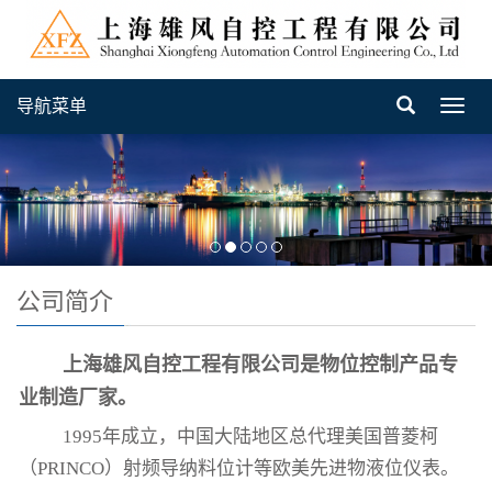
导航菜单
Toggl
navig
公司简介
上海雄风自控工程有限公司是物位控制产品专
业制造厂家。
1995年成立，中国大陆地区总代理美国普菱柯
（PRINCO）射频导纳料位计等欧美先进物液位仪表。