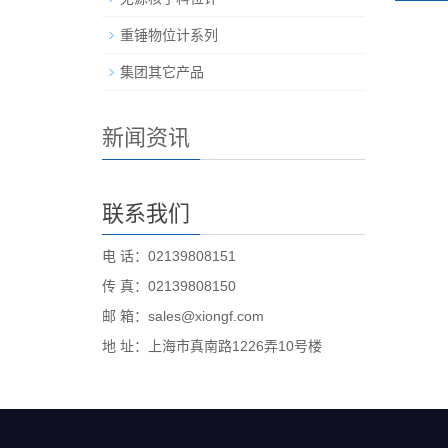
重锤物位计系列
集团其它产品
新闻资讯
联系我们
电 话：02139808151
传 真：02139808150
邮 箱：sales@xiongf.com
地 址：上海市真南路1226弄10号楼